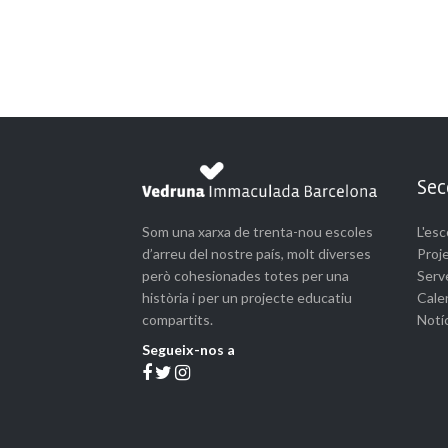
Sec
Som una xarxa de trenta-nou escoles
L'esc
d’arreu del nostre país, molt diverses
Proj
però cohesionades totes per una
Serve
història i per un projecte educatiu
Cale
compartits.
Notí
Segueix-nos a