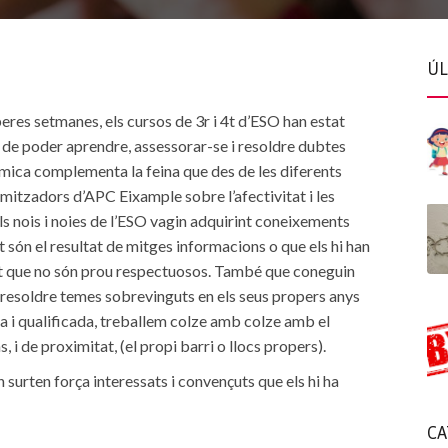
ÚL
peres setmanes, els cursos de 3r i 4t d’ESO han estat
al de poder aprendre, assessorar-se i resoldre dubtes
àmica complementa la feina que des de les diferents
amitzadors d’APC Eixample sobre l’afectivitat i les
els nois i noies de l’ESO vagin adquirint coneixements
 són el resultat de mitges informacions o que els hi han
 tot que no són prou respectuosos. També que coneguin
 a resoldre temes sobrevinguts en els seus propers anys
da i qualificada, treballem colze amb colze amb el
 i de proximitat, (el propi barri o llocs propers).
en surten força interessats i convençuts que els hi ha
CA