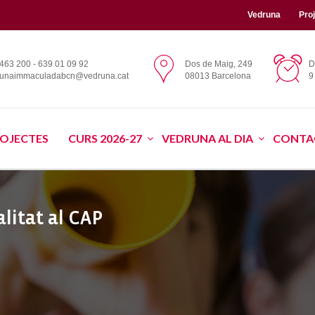
Vedruna
Pro
463 200 - 639 01 09 92
Dos de Maig, 249
D
runaimmaculadabcn@vedruna.cat
08013 Barcelona
9
OJECTES
CURS 2026-27
VEDRUNA AL DIA
CONTA
litat al CAP