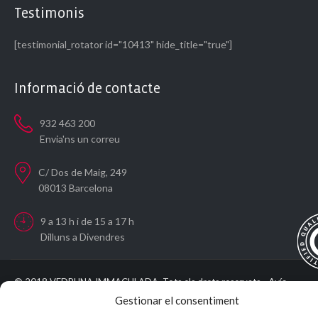
Testimonis
[testimonial_rotator id="10413" hide_title="true"]
Informació de contacte
932 463 200
Envia'ns un correu
C/ Dos de Maig, 249
08013 Barcelona
9 a 13 h i de 15 a 17 h
Dilluns a Divendres
Avís
© 2018 VEDRUNA IMMACULADA. Tots els drets reservats -
Legal
Política de privadesa
Política de cookies
Crea Escola
-
-
-
Gestionar el consentiment