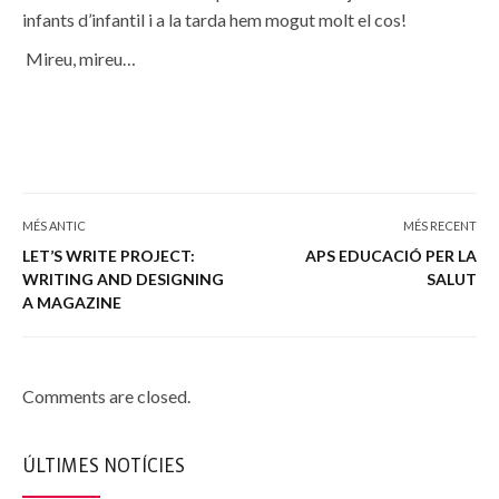
infants d’infantil i
a la tarda
hem mogut molt el cos
!
Mireu
, mireu…
MÉS ANTIC
MÉS RECENT
LET’S WRITE PROJECT:
APS EDUCACIÓ PER LA
WRITING AND DESIGNING
SALUT
A MAGAZINE
Comments are closed.
ÚLTIMES NOTÍCIES