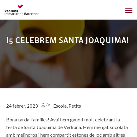
I5 CELEBREM SANTA JOAQUIMA!
24 febrer, 2023
Escola
,
Petits
Bona tarda,
famílies! Avui
hem gaudit
molt celebrant la
festa de Santa
Joaquima
de Vedruna.
Hem menjat
xocolata
amb melindros i hem compartit estones de joc amb altres