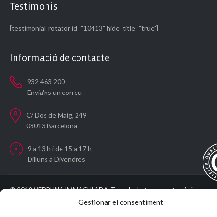
Testimonis
[testimonial_rotator id="10413" hide_title="true"]
Informació de contacte
932 463 200
Envia'ns un correu
C/ Dos de Maig, 249
08013 Barcelona
9 a 13 h i de 15 a 17 h
Dilluns a Divendres
Avís
© 2018 VEDRUNA IMMACULADA. Tots els drets reservats -
Legal
Política de privadesa
Política de cookies
Crea Escola
-
-
-
Gestionar el consentiment