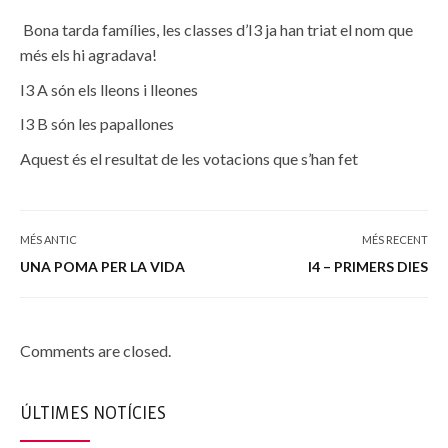
Bona tarda famílies, les classes d’I3 ja han triat el nom que
més els hi agradava!
I3 A són els lleons i lleones
I3 B són les papallones
Aquest és el resultat de les votacions que s’han fet
MÉS ANTIC
MÉS RECENT
UNA POMA PER LA VIDA
I4 – PRIMERS DIES
Comments are closed.
ÚLTIMES NOTÍCIES