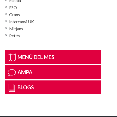
Escola
ESO
Grans
Intercanvi UK
Mitjans
Petits
MENÚ DEL MES
AMPA
BLOGS