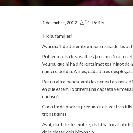
1 desembre, 2022
Petits
Hola, famílies!
Avui dia 1 de desembre iniciem una de les act
Potser molts de vosaltres ja us heu fixat en el
Veureu que hi ha diferents imatges: ninot de n
número del dia. A més, cada dia es desplegarà
Per un altre banda, amb les nenes i els nens d’
en què estem i obrirem una capseta vermella 
cadascú.
Cada tarda podreu preguntar als vostres fills i 
trobat dins!
Avui, dia 1 de desembre, els hi ha tocat obrir l
de la classe dels bitxos 🙂