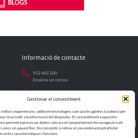
BLOGS
Informació de contacte
932 463 200
Envia'ns un correu
C/ Dos de Maig, 249
Gestionar el consentiment
08013 Barcelona
s millors experiències, utilitzem tecnologies com ara les galetes (cookies) per
9 a 13 h i de 15 a 17 h
 i/o accedir a la informació del dispositiu. El consentiment a aquestes
Dilluns a Divendres
ens permetrà processar dades com ara el comportament de navegació o els
s únics en aquest lloc. No consentir o retirar el consentiment pot afectar
 certes característiques i funcions.