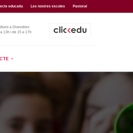
jecte educatiu
Les nostres escoles
Pastoral
illuns a Divendres:
 a 13h i de 15 a 17h
CTE