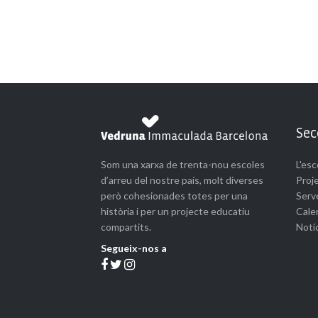
Sec
Som una xarxa de trenta-nou escoles
L'esc
d’arreu del nostre país, molt diverses
Proj
però cohesionades totes per una
Serve
història i per un projecte educatiu
Cale
compartits.
Notí
Segueix-nos a