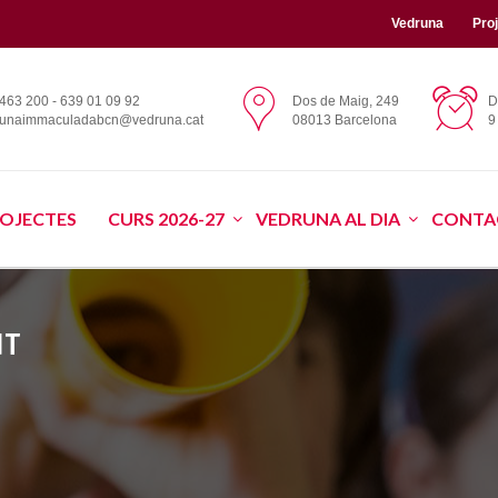
Vedruna
Pro
463 200 - 639 01 09 92
Dos de Maig, 249
D
runaimmaculadabcn@vedruna.cat
08013 Barcelona
9
OJECTES
CURS 2026-27
VEDRUNA AL DIA
CONTA
NT