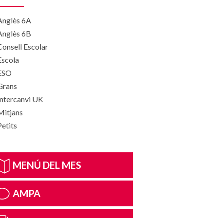
Anglès 6A
Anglès 6B
Consell Escolar
Escola
ESO
Grans
Intercanvi UK
Mitjans
Petits
MENÚ DEL MES
AMPA