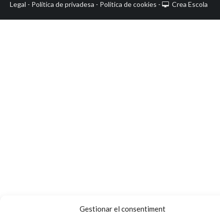
Legal
Política de privadesa
Política de cookies
Crea Escola
-
-
-
Gestionar el consentiment