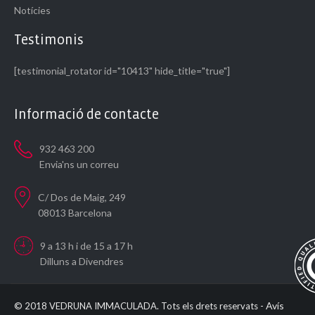
Notícies
Testimonis
[testimonial_rotator id="10413" hide_title="true"]
Informació de contacte
932 463 200
Envia'ns un correu
C/ Dos de Maig, 249
08013 Barcelona
9 a 13 h i de 15 a 17 h
Dilluns a Divendres
Avís
© 2018 VEDRUNA IMMACULADA. Tots els drets reservats -